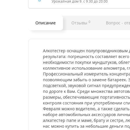
Урожайная дом 9. с 9.30 до 20.00
0
Описание
Отзывы
Вопрос - от
Алкотестер оснащен полупроводниковым 
результата: погрешность составляет всего
необходимости покупки мундштуков, облегч
коллективное использование алкометра, гл
Профессиональный измеритель концентрац
позволяющим забыть о замене батареек. 
подсветкой, звуковой сигнал предупрежде
по дороге к Вам. Среди множества автото
размеры, обеспечивающие портативность: 
контроля состояния при употреблении спи
Февраля можно водителю, а также сделать
наборе автомобильных аксессуаров личный
алкатестер папе и маме, брату и сестре,
нас можно купить за небольшие деньги по