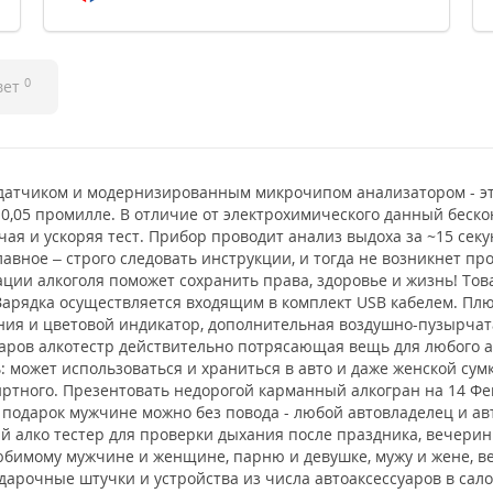
0
вет
датчиком и модернизированным микрочипом анализатором - эт
 0,05 промилле. В отличие от электрохимического данный бескон
ая и ускоряя тест. Прибор проводит анализ выдоха за ~15 сек
авное – строго следовать инструкции, и тогда не возникнет пр
ии алкоголя поможет сохранить права, здоровье и жизнь! Тов
Зарядка осуществляется входящим в комплект USB кабелем. Пл
ния и цветовой индикатор, дополнительная воздушно-пузырчат
варов алкотестр действительно потрясающая вещь для любого 
может использоваться и храниться в авто и даже женской сум
ртного. Презентовать недорогой карманный алкогран на 14 Фев
 подарок мужчине можно без повода - любой автовладелец и ав
 алко тестер для проверки дыхания после праздника, вечерин
 любимому мужчине и женщине, парню и девушке, мужу и жене, в
дарочные штучки и устройства из числа автоаксессуаров в сал