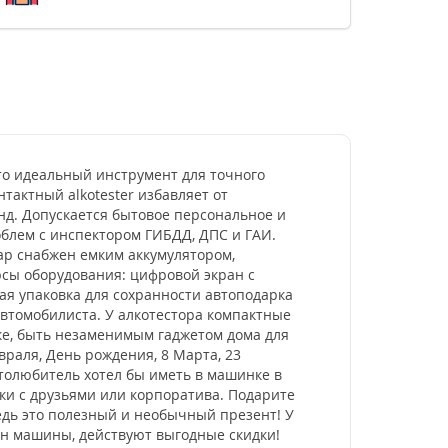
о идеальный инструмент для точного
тактный alkotester избавляет от
унд. Допускается бытовое персональное и
облем с инспектором ГИБДД, ДПС и ГАИ.
ар снабжен емким аккумулятором,
юсы оборудования: цифровой экран с
ая упаковка для сохранности автоподарка
автомобилиста. У алкотестора компактные
ке, быть незаменимым гаджетом дома для
раля, День рождения, 8 Марта, 23
толюбитель хотел бы иметь в машинке в
ки с друзьями или корпоратива. Подарите
едь это полезный и необычный презент! У
он машины, действуют выгодные скидки!