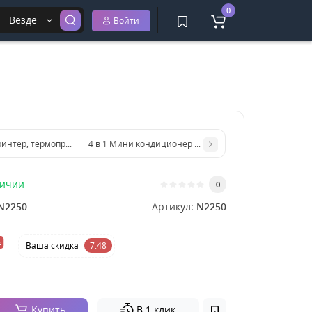
0
Везде
Войти
интер, термопринтер мгновенной печати котик, портативный, беспроводн
4 в 1 Мини кондиционер увлажнитель (настольный вен
личии
0
N2250
Артикул:
N2250
%
Ваша cкидка
7.48
Купить
В 1 клик