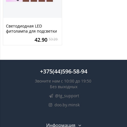
Светодиодная LED
фитолампа для подсветки
растений с тремя
42.90
53.20
головками
+375(44)596-58-94
Звоните нам с 10:00 до 19:50
Без выходных
@tg_support
doo.by.minsk
Информация