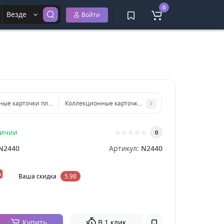
0
Везде
Войти
ные карточки пластиковые с футболистами 55 шт, золотистые
Коллекционные карточки аниме Наруто Naruto, 55 ш
личии
0
N2440
Артикул:
N2440
%
Ваша cкидка
5.98
Купить
В 1 клик