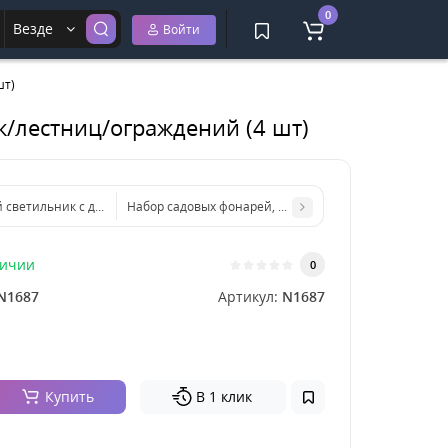
0
Везде
Войти
шт)
к/лестниц/ограждений (4 шт)
светильник с датчиком движения на солнечной батарее Solar Interaction 
Набор садовых фонарей, светильников на солнечной 
личии
0
N1687
Артикул:
N1687
Купить
В 1 клик