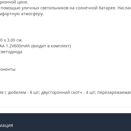
ционной цене.
с помощью уличных светильников на солнечной батарее. Насл
омфортную атмосферу.
 х 3.00 см.
A 1.2V600mAh (входит в комплект)
 светодиода
поненты
я с дюбелем - 8 шт; двусторонний скотч - 4 шт; перезаряжаемая
мация