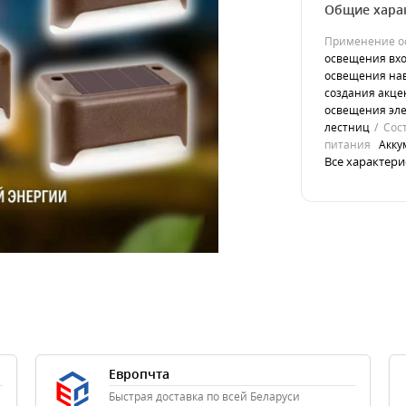
Общие хара
Применение о
освещения вхо
освещения нав
создания акце
освещения эл
лестниц
Сос
питания
Акку
Все характери
Европчта
Быстрая доставка по всей Беларуси