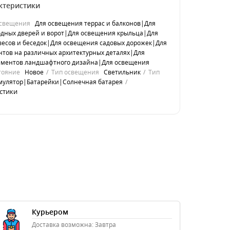
ктеристики
свещения
Для освещения террас и балконов|Для
дных дверей и ворот|Для освещения крыльца|Для
есов и беседок|Для освещения садовых дорожек|Для
нтов на различных архитектурных деталях|Для
ементов ландшафтного дизайна|Для освещения
тояние
Новое
Тип освещения
Светильник
Тип
мулятор|Батарейки|Солнечная батарея
стики
Курьером
Доставка возможна: Завтра