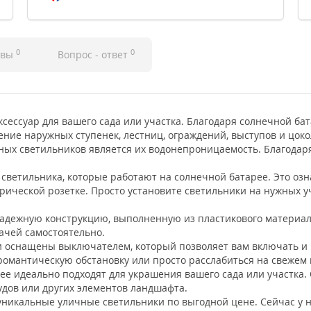
0
0
ывы
Вопрос - ответ
сессуар для вашего сада или участка. Благодаря солнечной ба
ние наружных ступенек, лестниц, ограждений, выступов и цоко
ных светильников является их водонепроницаемость. Благодаря
светильника, которые работают на солнечной батарее. Это озн
рической розетке. Просто установите светильники на нужных у
дежную конструкцию, выполненную из пластикового материала.
дачей самостоятельно.
ки оснащены выключателем, который позволяет вам включать и
 романтическую обстановку или просто расслабиться на свежем 
е идеально подходят для украшения вашего сада или участка.
удов или других элементов ландшафта.
уникальные уличные светильники по выгодной цене. Сейчас у н