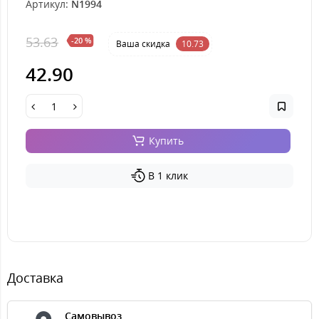
Артикул:
N1994
53.63
-20 %
Ваша cкидка
10.73
42.90
Купить
В 1 клик
Доставка
Самовывоз