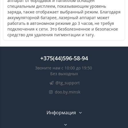
аппарат от бородавок и папиллом оснащен
специальным дисплеем, показывающим уровень
заряда, также отображает выбранный режим. Благодаря
аккумуляторной батарее, лазерный аппарат может
работать в автономном режиме до 3 часов, не требуя
подключения к сети. Это безболезненное и безопасное
средство для удаления пигментации и тату.
+375(44)596-58-94
Звоните нам с 10:00 до 19:50
Без выходных
@tg_support
doo.by.minsk
Информация