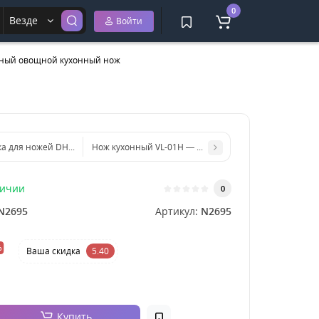
0
Везде
Войти
ьный овощной кухонный нож
ка для ножей DH2353-BLACK
Нож кухонный VL-01H — универсальный кухонный н
личии
0
N2695
Артикул:
N2695
%
Ваша cкидка
5.40
Купить