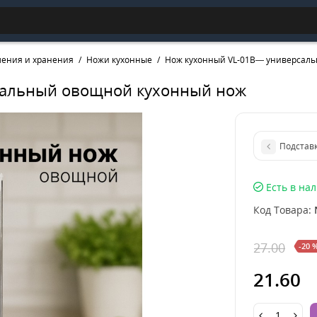
ления и хранения
Ножи кухонные
Нож кухонный VL-01B— универсал
сальный овощной кухонный нож
Подстав
Есть в на
Код Товара:
27.00
-20 
21.60