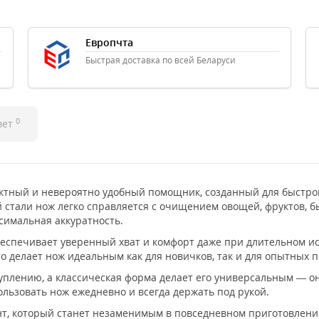
Европчта
Быстрая доставка по всей Беларуси
0
вет
ктный и невероятно удобный помощник, созданный для быстрой
стали нож легко справляется с очищением овощей, фруктов, б
симальная аккуратность.
еспечивает уверенный хват и комфорт даже при длительном исп
о делает нож идеальным как для новичков, так и для опытных п
уплению, а классическая форма делает его универсальным — о
льзовать нож ежедневно и всегда держать под рукой.
, который станет незаменимым в повседневном приготовлении