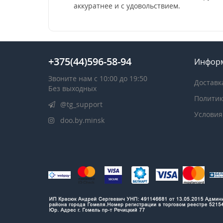
аккуратнее и с удовольствием.
+375(44)596-58-94
Инфор
Звоните нам с 10:00 до 19:50
Доставк
Без выходных
Политик
@tg_support
Условия
doo.by.minsk