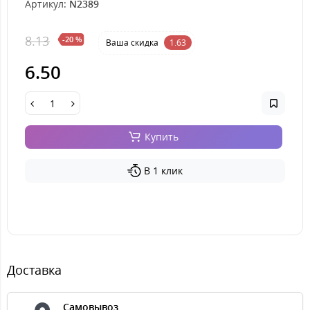
Артикул:
N2389
8.13
-20 %
Ваша cкидка
1.63
6.50
Купить
В 1 клик
Доставка
Самовывоз