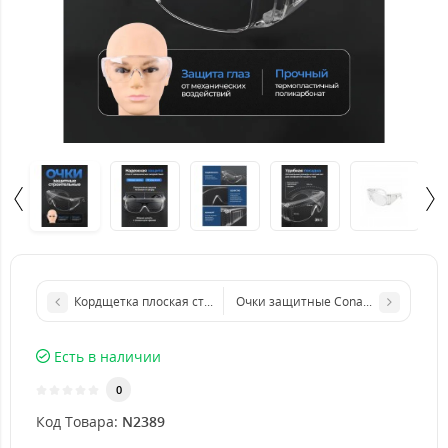
Кордщетка плоская стальная витая для УШМ
Очки защитные Conan COG608, про
Есть в наличии
0
Код Товара:
N2389