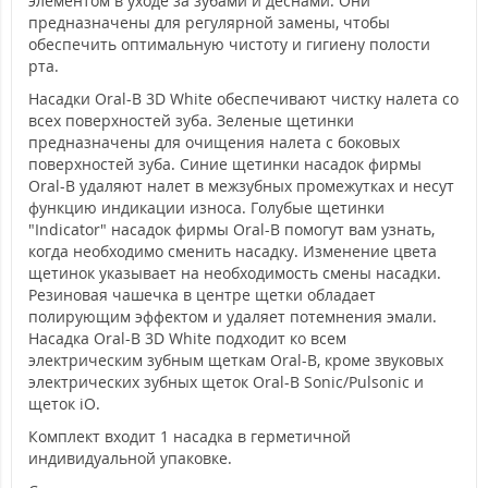
элементом в уходе за зубами и деснами. Они
предназначены для регулярной замены, чтобы
обеспечить оптимальную чистоту и гигиену полости
рта.
Насадки Oral-B 3D White обеспечивают чистку налета со
всех поверхностей зуба. Зеленые щетинки
предназначены для очищения налета с боковых
поверхностей зуба. Синие щетинки насадок фирмы
Oral-B удаляют налет в межзубных промежутках и несут
функцию индикации износа. Голубые щетинки
"Indicator" насадок фирмы Oral-B помогут вам узнать,
когда необходимо сменить насадку. Изменение цвета
щетинок указывает на необходимость смены насадки.
Резиновая чашечка в центре щетки обладает
полирующим эффектом и удаляет потемнения эмали.
Насадка Oral-B 3D White подходит ко всем
электрическим зубным щеткам Oral-B, кроме звуковых
электрических зубных щеток Oral-B Sonic/Pulsonic и
щеток iO.
Комплект входит 1 насадка в герметичной
индивидуальной упаковке.