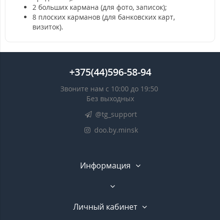
2 больших кармана (для фото, записок);
8 плоских карманов (для банковских карт,
визиток).
+375(44)596-58-94
Звоните нам с 10:00 до 19:50
Без выходных
@tg_support
doo.by.minsk
Информация
Личный кабинет