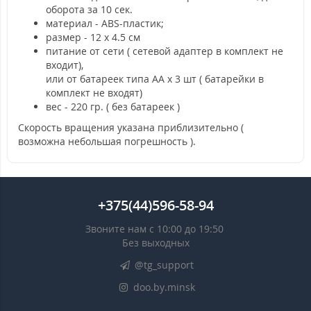
оборота за 10 сек.
материал - ABS-пластик;
размер - 12 х 4.5 см
питание от сети ( сетевой адаптер в комплект не
входит),
или от батареек типа АА x 3 шт ( батарейки в
комплект не входят)
вес - 220 гр. ( без батареек )
Скорость вращения указана приблизительно (
возможна небольшая погрешность ).
+375(44)596-58-94
Звоните нам с 10:00 до 19:50
Без выходных
@tg_support
doo.by.minsk