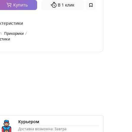
Купить
В 1 клик
ктеристики
п
Прикормки
стики
Курьером
Доставка возможна: Завтра