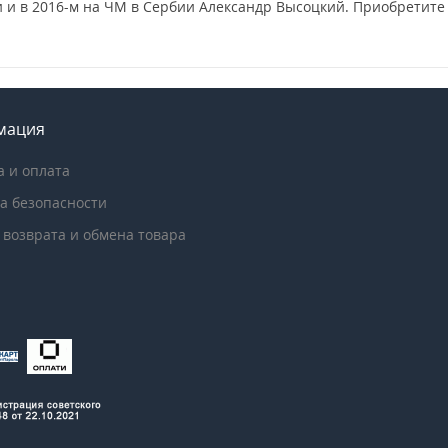
 и в 2016-м на ЧМ в Сербии Александр Высоцкий. Приобретите 
мация
а и оплата
а безопасности
 возврата и обмена товара