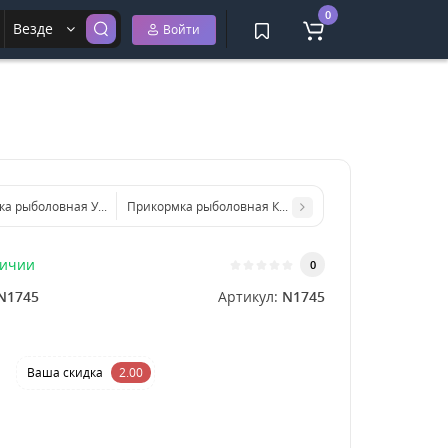
0
Везде
Войти
а рыболовная Универсал 1 кг мелкий помол
Прикормка рыболовная Карп крупный XXL 1 кг крупн
личии
0
N1745
Артикул:
N1745
Ваша cкидка
2.00