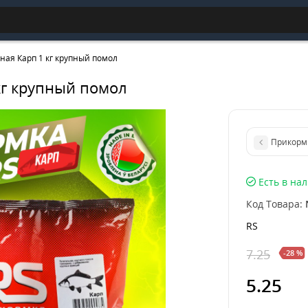
ая Карп 1 кг крупный помол
кг крупный помол
Прикормк
Есть в на
Код Товара:
RS
7.25
-28 %
5.25