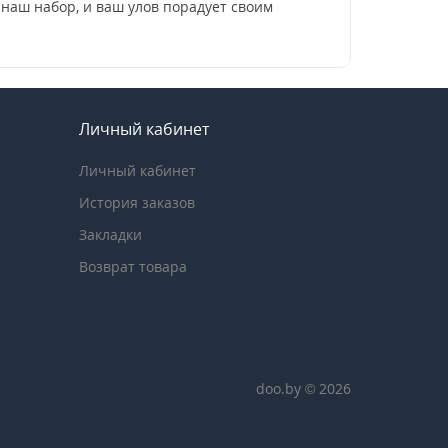
наш набор, и ваш улов порадует своим
Личный кабинет
Личный кабинет
История заказов
Закладки
Возврат товара
doo.by © 2026