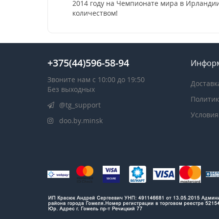
2014 году на Чемпионате мира в Ирландии
количеством!
+375(44)596-58-94
Инфор
Звоните нам с 10:00 до 19:50
Доставк
Без выходных
Политик
@tg_support
Условия
doo.by.minsk