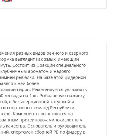
ечения разных видов речного и озерного
дкормка выглядит как жмых, имеющий
 муть. Состоит из фракции специального
м клубничным ароматом и надолго
 зимней рыбалки. На базе этой фидерной
авляя к ней более
ладкий сироп. Рекомендуется увлажнять
50 мл воды на 1 кг. Рыболовную наживку
кой, с безынерционной катушкой и
в и спортивных команд Республики
овичков. Компоненты выпекаются на
рованным протеиново-аминокислотным
ь качества. Основатель и руководитель
ний, спортсмен сборной РБ по фидеру в