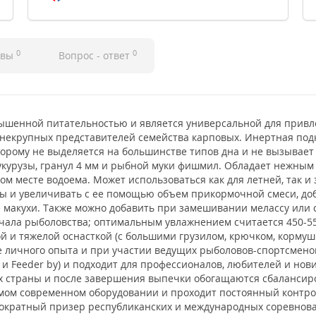
0
0
ывы
Вопрос - ответ
вышенной питательностью и является универсальной для привл
 некрупных представителей семейства карповых. Инертная по
торому не выделяется на большинстве типов дна и не вызывает
кукурузы, гранул 4 мм и рыбной муки фишмил. Обладает нежны
 месте водоема. Может использоваться как для летней, так и
 и увеличивать с ее помощью объем прикормочной смеси, доб
макухи. Также можно добавить при замешивании мелассу или с
начала рыболовства; оптимальным увлажнением считается 450-5
й и тяжелой оснасткой (с большими грузилом, крючком, кормуш
ве личного опыта и при участии ведущих рыболовов-спортсмено
ilus и Feeder by) и подходит для профессионалов, любителей и н
х страны и после завершения выпечки обогащаются сбаланси
амом современном оборудовании и проходит постоянный контрол
гократный призер республиканских и международных соревнова