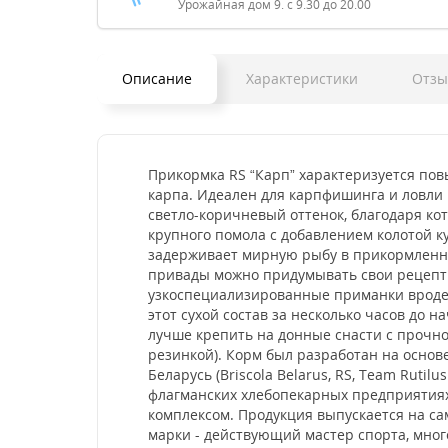
Урожайная дом 9. с 9.30 до 20.00
Описание
Характеристики
Отз
Прикормка RS “Карп” характеризуется по
карпа. Идеален для карпфишинга и ловли
светло-коричневый оттенок, благодаря ко
крупного помола с добавлением колотой 
задерживает мирную рыбу в прикормленном
привады можно придумывать свои рецепты
узкоспециализированные приманки вроде 
этот сухой состав за несколько часов до 
лучше крепить на донные снасти с прочно
резинкой). Корм был разработан на осно
Беларусь (Briscola Belarus, RS, Team Rut
флагманских хлебопекарных предприятия
комплексом. Продукция выпускается на с
марки - действующий мастер спорта, мно