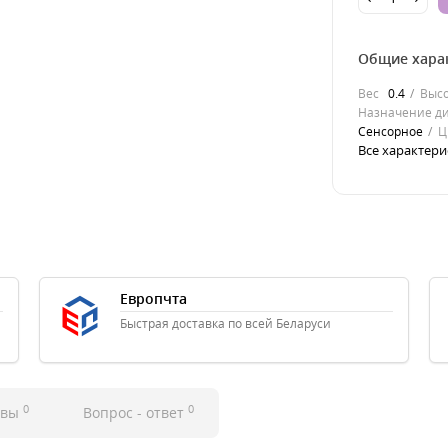
Общие хара
Вес
0.4
Выс
Назначение д
Сенсорное
Ц
Все характери
Европчта
Быстрая доставка по всей Беларуси
0
0
ывы
Вопрос - ответ