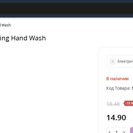
d Wash
ing Hand Wash
В наличии
Код Товара:
18.48
-19 
14.90