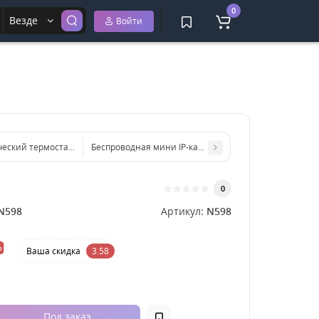
0
Везде
Войти
Беспроводная мини IP-камера наблюдения Видеоняня
Электрический термостатичный водонагреватель-душ TEMMAX RX-021
0
N598
Артикул:
N598
%
Ваша cкидка
3.58
Под заказ