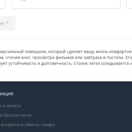
0
вет
ниверсальный помощник, который сделает вашу жизнь комфортне
м, чтения книг, просмотра фильмов или завтрака в постели. Ег
ет устойчивость и долговечность. Столик легко складывается и
мация
а и оплата
а безопасности
 возврата и обмена товара