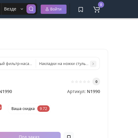
0
Везде
Войти
ый фильтр-насадка на кран для очистки воды
Накладки на ножки стульев, протектор для ножек 4шт
0
N1990
Артикул:
N1990
%
Ваша cкидка
9.72
Под заказ