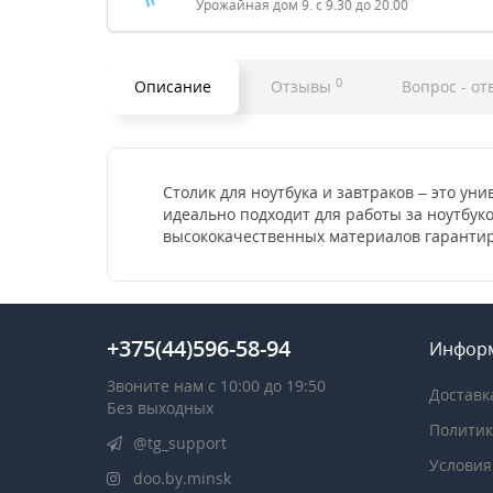
Урожайная дом 9. с 9.30 до 20.00
0
Описание
Отзывы
Вопрос - от
Столик для ноутбука и завтраков – это у
идеально подходит для работы за ноутбуко
высококачественных материалов гарантиру
+375(44)596-58-94
Инфор
Звоните нам с 10:00 до 19:50
Доставк
Без выходных
Политик
@tg_support
Условия
doo.by.minsk