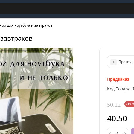
ной для ноутбука и завтраков
 завтраков
Проточн
Предзаказ
Код Товара:
50.22
-19 
40.50