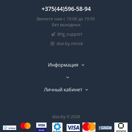
+375(44)596-58-94
Звоните нам с 10:00 до 19:50
Без выходных
@tg_support
doo.by.minsk
Информация
Личный кабинет
doo.by © 2026