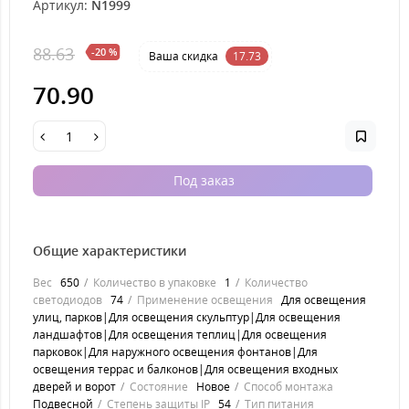
Артикул:
N1999
88.63
-20 %
Ваша cкидка
17.73
70.90
Под заказ
Общие характеристики
Вес
650
Количество в упаковке
1
Количество
светодиодов
74
Применение освещения
Для освещения
улиц, парков|Для освещения скульптур|Для освещения
ландшафтов|Для освещения теплиц|Для освещения
парковок|Для наружного освещения фонтанов|Для
освещения террас и балконов|Для освещения входных
дверей и ворот
Состояние
Новое
Способ монтажа
Подвесной
Степень защиты IP
54
Тип питания