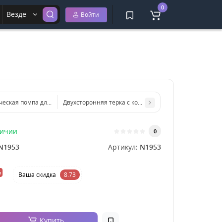
0
Везде
Войти
ческая помпа для воды Water Dispenser Pump YH-001
Двухсторонняя терка с контейнером
личии
0
N1953
Артикул:
N1953
%
Ваша cкидка
8.73
Купить