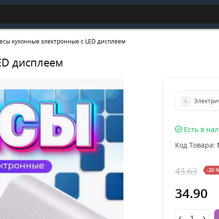
есы кухонные электронные с LED дисплеем
ED дисплеем
Электри
Есть в на
Код Товара:
43.63
-20 
34.90