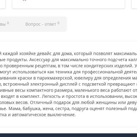
0
0
ывы
Вопрос - ответ
й каждой хозяйке девайс для дома, который позволят максималь
евые продукты. Аксессуар для максимально точного подсчета к
по проверенным рецептам, в том числе кондитерских изделий. 
могут использоваться как техника для профессиональной деятел
ешивания краски в парикмахерской, ювелиру для определения 
, встроенный электронный дисплей с подсветкой превращают н
ивные весы компактного размера, маленького веса работают от
ки входят в комплект. Легкость и простота в использовании, выс
оловых весов. Отличный подарок для любой женщины или девушк
вье. Мама, бабушка, жена, сестра, подруга оценят полезный пода
етка и автоматическое выключение.