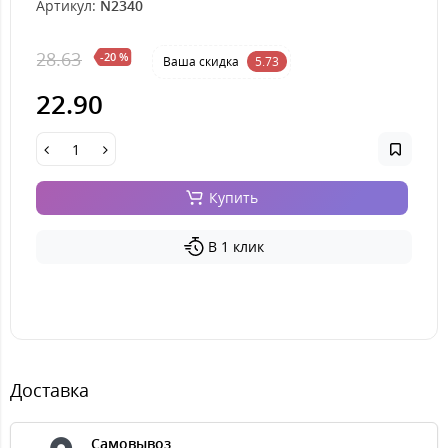
Артикул:
N2340
28.63
-20 %
Ваша cкидка
5.73
22.90
Купить
В 1 клик
Доставка
Самовывоз