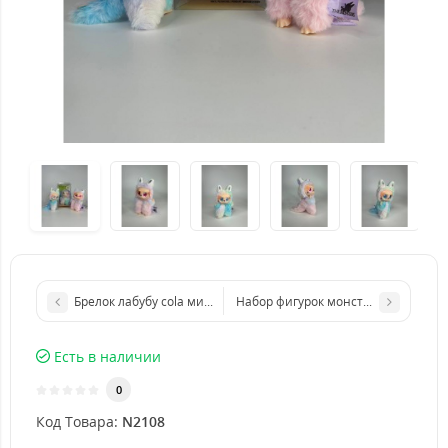
Брелок лабубу cola мини игрушка labubu в ассортименте
Набор фигурок монстры Лабубу Lab
Есть в наличии
0
Код Товара:
N2108