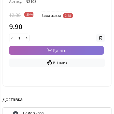
Артикул:
N2108
12.38
-20 %
Ваша cкидка
2.48
9.90
Купить
В 1 клик
Доставка
Самовывоз