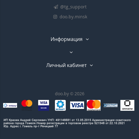
@tg_support
doo.by.minsk
Информация
Личный кабинет
doo.by © 2026